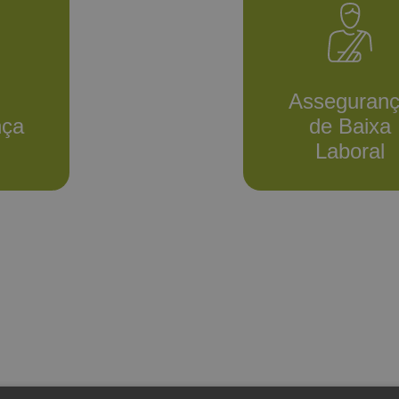
Asseguran
nça
de Baixa
Laboral