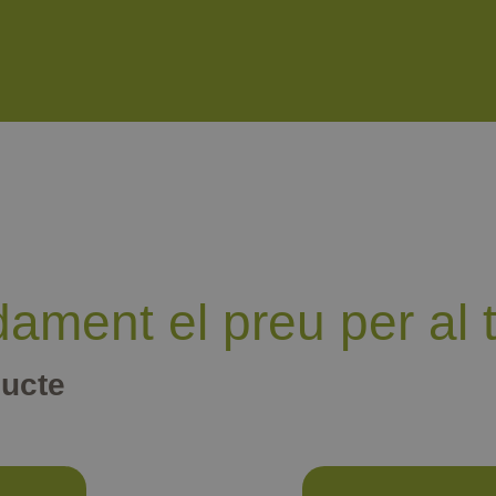
dament el preu per al t
ducte