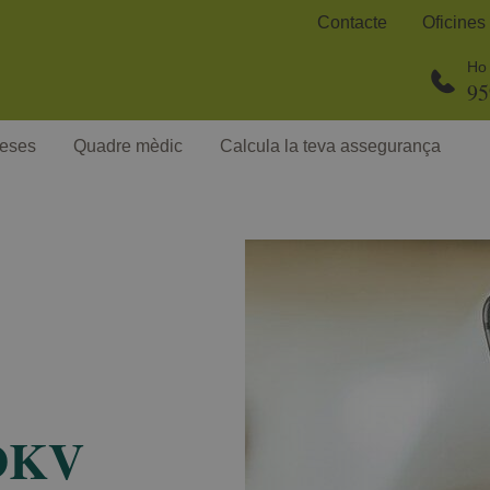
Contacte
Oficines
Ho 
95
eses
Quadre mèdic
Calcula la teva assegurança
 DKV