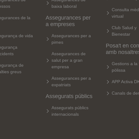
essos
baixa laboral
Consulta mèd
virtual
Assegurances per
egurances de la
a empreses
Club Salud y
Bienestar
egurança de vida
Assegurances per a
pimes
Posa't en con
egurança
amb nosaltre
cidents
Assegurances de
salut per a gran
Gestions a la
egurança de
empresa
pòlissa
lties greus
Assegurances per a
APP Activa D
expatriats
Canals de de
Assegurats públics
Assegurats públics
internacionals