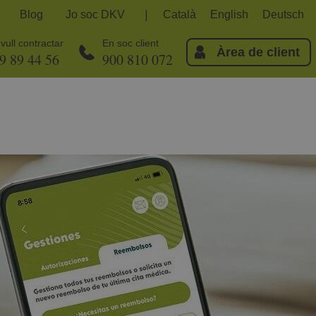
Blog
Jo soc DKV
Català
English
Deutsch
vull contractar
En soc client
Àrea de client
9 89 44 56
900 810 072