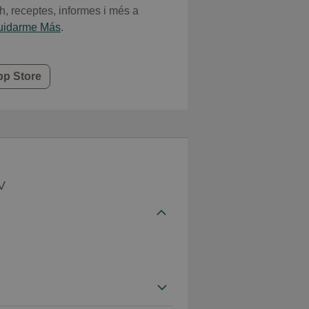
 h, receptes, informes i més a
cuidarme Más
.
pp Store
V