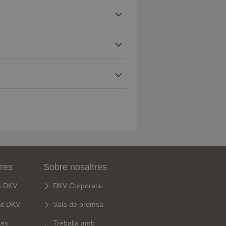
tres
Sobre nosaltres
c DKV
DKV Corporatiu
ut DKV
Sala de premsa
ues
Treballa amb