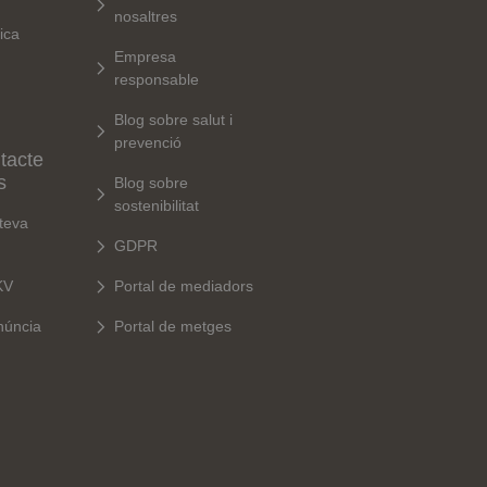
nosaltres
ica
Empresa
responsable
Blog sobre salut i
prevenció
tacte
s
Blog sobre
sostenibilitat
 teva
GDPR
KV
Portal de mediadors
núncia
Portal de metges