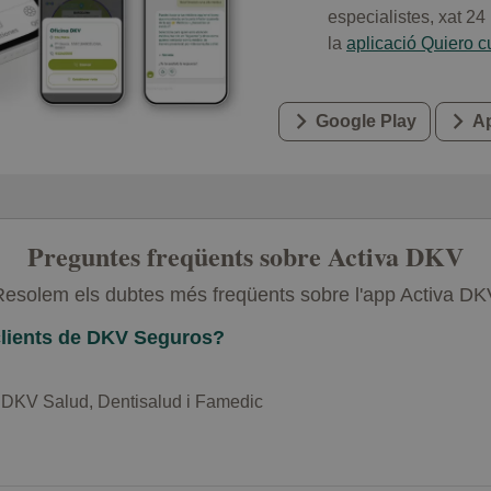
especialistes, xat 24
la
aplicació Quiero 
Google Play
A
Preguntes freqüents sobre Activa DKV
Resolem els dubtes més freqüents sobre l'app Activa DK
 clients de DKV Seguros?
de DKV Salud, Dentisalud i Famedic