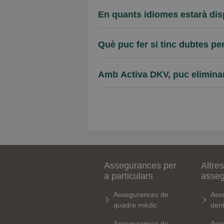
En quants idiomes estarà dis
Què puc fer si tinc dubtes pe
Amb Activa DKV, puc eliminar
Assegurances per
Altres
a particulars
asse
Assegurances de
Ass
quadre mèdic
dent
Assegurances de
Ass