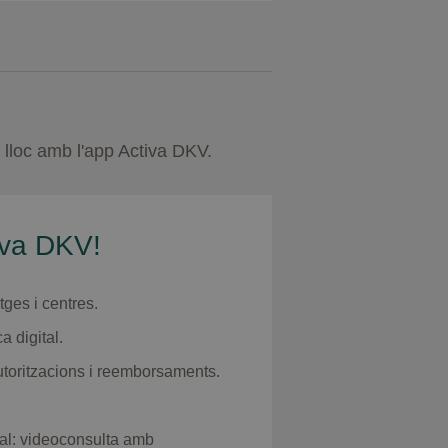
 lloc amb l'app Activa DKV.
iva DKV!
ges i centres.
a digital.
utoritzacions i reemborsaments.
tal: videoconsulta amb