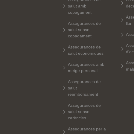
salut amb
dec
copagament
Ass
Assegurances de
llar
salut sense
Ass
copagament
Ass
Assegurances de
d'ac
salut econòmiques
Ass
Assegurances amb
mala
metge personal
Assegurances de
salut
reemborsament
Assegurances de
salut sense
carències
Assegurances per a