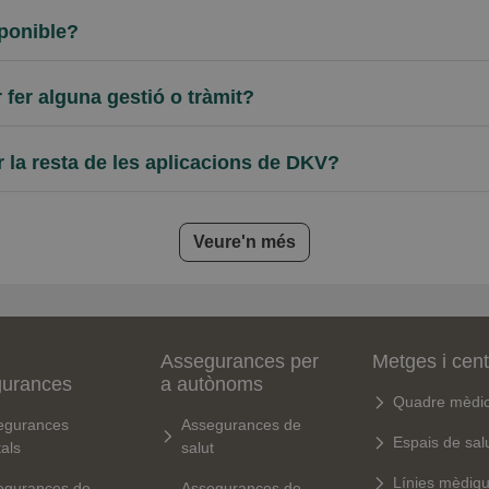
ponible?
r fer alguna gestió o tràmit?
 la resta de les aplicacions de DKV?
frequently asked questions
Veure'n més
Assegurances per
Metges i cen
gurances
a autònoms
Quadre mèdi
egurances
Assegurances de
Espais de sal
als
salut
Línies mèdiq
egurances de
Assegurances de