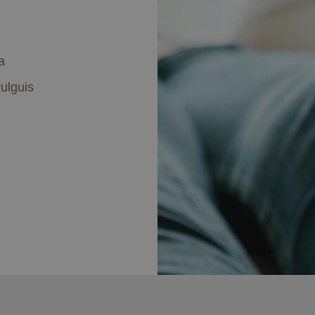
a
vulguis