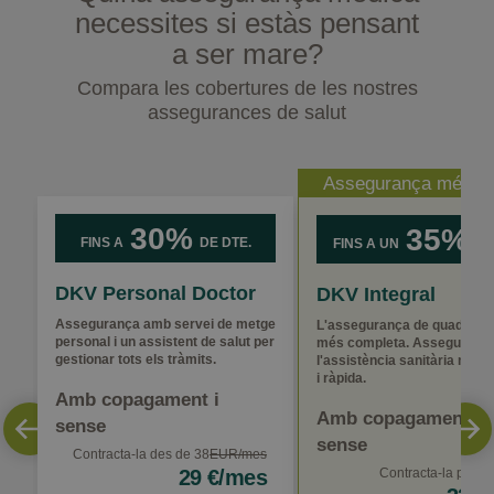
necessites si estàs pensant
a ser mare?
Compara les cobertures de les nostres
assegurances de salut
Assegurança més v
30%
35%
FINS A
DE DTE.
FINS A UN
DE
DKV Personal Doctor
DKV Integral
Assegurança amb servei de metge
L'assegurança de quadre m
personal i un assistent de salut per
més completa. Assegura't
gestionar tots els tràmits.
l'assistència sanitària més
i ràpida.
Amb copagament i
Amb copagament i
sense
sense
Contracta-la des de 38
EUR/mes
29 €/mes
Contracta-la per
51