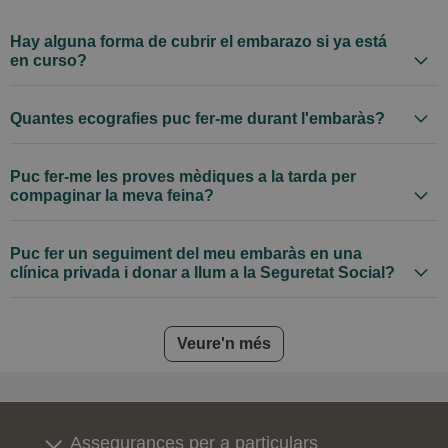
Hay alguna forma de cubrir el embarazo si ya está
en curso?
Quantes ecografies puc fer-me durant l'embaràs?
Puc fer-me les proves mèdiques a la tarda per
compaginar la meva feina?
Puc fer un seguiment del meu embaràs en una
clínica privada i donar a llum a la Seguretat Social?
frequently asked questions
Veure'n més
Assegurances per a particulars