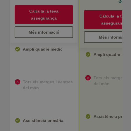
33 €
Calcula la teva
Calcula la teva
assegurança
assegurança
Més informació
Més informació
Ampli quadre mèdic
Ampli quadre mèd
Tots els metges i 
Tots els metges i centres
del món
del món
Assistència primàr
Assistència primària