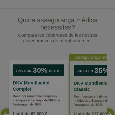
Quina assegurança mèdica
necessites?
Compara les cobertures de les nostres
assegurances de reemborsament
Assegurança més v
30%
35%
FINS A UN
DE DTE.
FINS A UN
DE
DKV Mundisalud
DKV Mundisalud
Complet
Classic
Reemborsament de despeses
Reemborsament de despes
mèdiques a Espanya del 80% i a
mèdiques a Espanya del 80%
l'estranger, del 90%.
l'estranger, del 90%.
Límit de 62.000 €
Límit de 237.000 €