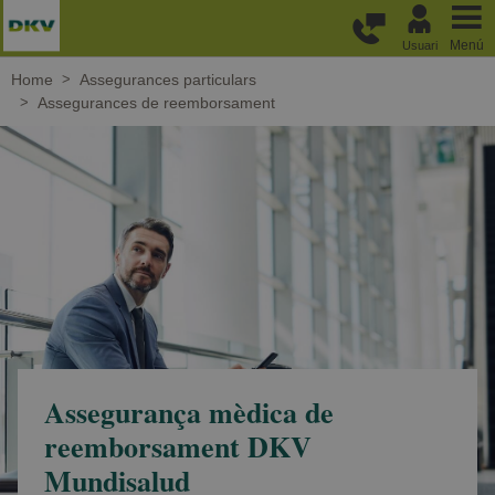
Passar al contingut principal
Menú
Usuari
Home
Assegurances particulars
Assegurances de reemborsament
Assegurança mèdica de
reemborsament DKV
Mundisalud