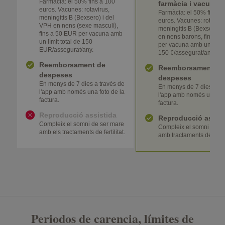
Farmàcia: el 50% fins a 100
farmàcia i vacunes
euros. Vacunes: rotavirus,
Farmàcia: el 50% fins a
meningitis B (Bexsero) i del
euros. Vacunes: rotaviru
VPH en nens (sexe masculí),
meningitis B (Bexsero) i
fins a 50 EUR per vacuna amb
en nens barons, fins a 5
un límit total de 150
per vacuna amb un límit 
EUR/assegurat/any.
150 €/assegurat/any.
Reemborsament de
Reemborsament de
despeses
despeses
En menys de 7 dies a través de
En menys de 7 dies a tr
l'app amb només una foto de la
l'app amb només una fot
factura.
factura.
Reproducció assistida
Reproducció assist
Compleix el somni de ser mare
Compleix el somni de s
amb els tractaments de fertilitat.
amb tractaments de fertili
Periodos de carencia, límites de