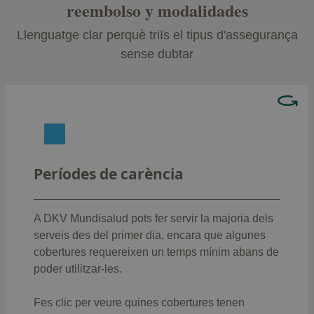
reembolso y modalidades
Llenguatge clar perquè triïs el tipus d'assegurança
sense dubtar
Hay coberturas que no podrás usar el primer día,
como:
: 12 mesos
Trasplantaments
Períodes de carència
Intervencions quirúrgiques,
: 8 mesos
hospitalització i pròtesis
:
Parts (llevat de parts prematurs o cesària)
A DKV Mundisalud pots fer servir la majoria dels
8 mesos
serveis des del primer dia, encara que algunes
Actes i intervencions quirúrgiques
cobertures requereixen un temps mínim abans de
: 6 mesos
ambulatòries
poder utilitzar-les.
: 6
Mitjans diagnòstics d'alta tecnologia
mesos
Fes clic per veure quines cobertures tenen
: 6 mesos
Estudi biomecànic de la marxa