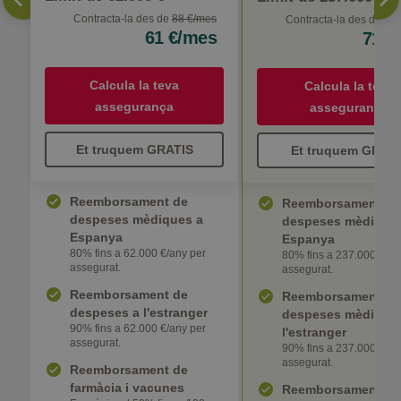
Contracta-la des de
88 €/mes
Contracta-la des de
110
61 €/mes
71 €
Calcula la teva
Calcula la teva
assegurança
assegurança
Et truquem GRATIS
Et truquem GRATI
Reemborsament de
Reemborsament de
despeses mèdiques a
despeses mèdique
Espanya
Espanya
80% fins a 62.000 €/any per
80% fins a 237.000 EUR
assegurat.
assegurat.
Reemborsament de
Reemborsament de
despeses a l'estranger
despeses mèdique
90% fins a 62.000 €/any per
l'estranger
assegurat.
90% fins a 237.000 EUR
assegurat.
Reemborsament de
farmàcia i vacunes
Reemborsament de