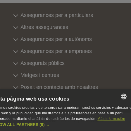
Assegurances per a particulars
Altres assegurances
Assegurances per a autònoms
Assegurances per a empreses
Assegurats públics
Metges i centres
Posa't en contacte amb nosaltres
ta página web usa cookies
Sobre nosaltres
mos cookies propias y de terceros para mejorar nuestros servicios y adecuar e
SPANISH
io web y la publicidad que mostramos a tus preferencias en base a un perfil
borado mediante el análisis de tus hábitos de navegación.
Más información
Avís legal, privacitat i cookies
Accessibilitat
SPANISH
OW ALL PARTNERS
(9) →