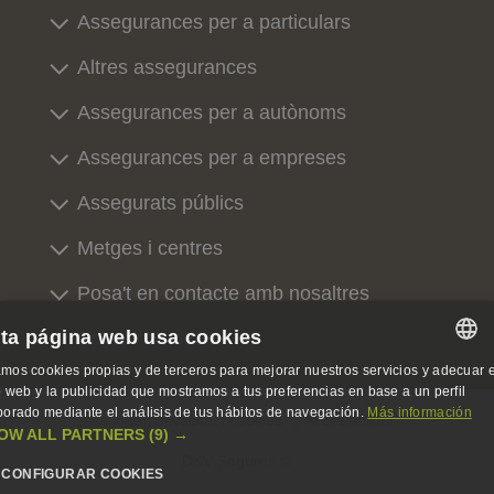
Assegurances per a particulars
Altres assegurances
Assegurances per a autònoms
Assegurances per a empreses
Assegurats públics
Metges i centres
Posa't en contacte amb nosaltres
ta página web usa cookies
Sobre nosaltres
mos cookies propias y de terceros para mejorar nuestros servicios y adecuar e
SPANISH
io web y la publicidad que mostramos a tus preferencias en base a un perfil
borado mediante el análisis de tus hábitos de navegación.
Más información
Avís legal, privacitat i cookies
Accessibilitat
SPANISH
OW ALL PARTNERS
(9) →
DKV Seguros ©
ENGLISH
CONFIGURAR COOKIES