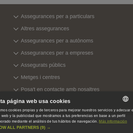
Assegurances per a particulars
Altres assegurances
Assegurances per a autònoms
Assegurances per a empreses
Assegurats públics
Metges i centres
Posa't en contacte amb nosaltres
ta página web usa cookies
Sobre nosaltres
mos cookies propias y de terceros para mejorar nuestros servicios y adecuar e
SPANISH
io web y la publicidad que mostramos a tus preferencias en base a un perfil
borado mediante el análisis de tus hábitos de navegación.
Más información
Avís legal, privacitat i cookies
Accessibilitat
SPANISH
OW ALL PARTNERS
(9) →