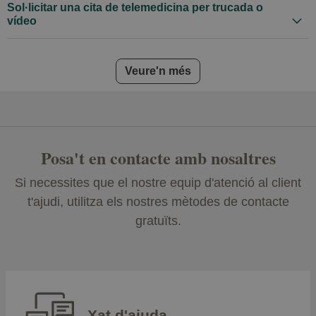
Sol·licitar una cita de telemedicina per trucada o
vídeo
frequently asked questions
Veure'n més
Posa't en contacte amb nosaltres
Si necessites que el nostre equip d'atenció al client
t'ajudi, utilitza els nostres mètodes de contacte
gratuïts.
Xat d'ajuda