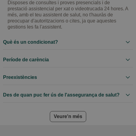
Disposes de consultes i proves presencials i de
prestació assistencial per xat o videotrucada 24 hores. A
més, amb el teu assistent de salut, no t'hauràs de
preocupar d'autoritzacions o cites, ja que aquestes
gestions les fa l'assistent.
Què és un condicionat?
Període de carència
Preexistències
Des de quan puc fer ús de l'assegurança de salut?
frequently asked questions
Veure'n més