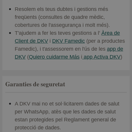
Resolem els teus dubtes i gestions més
freqüents (consultes de quadre mèdic,
cobertures de l'assegurança i molt més).
T'ajudem a fer les teves gestions a l'
Àrea de
Client de DKV
i
DKV Famedic
(per a productes
Famedic), i t'assessorem en l'ús de les
app de
DKV
(
Quiero cuidarme Más
i
app Activa DKV
)
Garanties de seguretat
A DKV mai no et sol·licitarem dades de salut
per WhatsApp, atès que les dades de salut
estan protegides pel Reglament general de
protecció de dades.