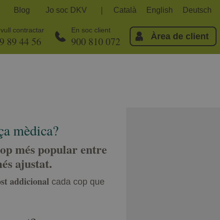
Blog
Jo soc DKV
Català
English
Deutsch
vull contractar
En soc client
Àrea de client
9 89 44 56
900 810 072
nça mèdica?
op més popular entre
és ajustat.
st addicional
cada cop que