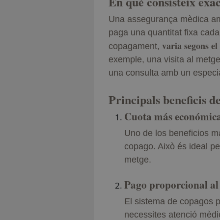
En què consisteix ex
Una assegurança mèdica amb
paga una quantitat fixa cad
varia segons el
copagament,
exemple, una visita al met
una consulta amb un especia
Principals beneficis 
Cuota más económic
Uno de los beneficios má
copago. Això és ideal pe
metge.
Pago proporcional al
El sistema de copagos p
necessites atenció mèdica