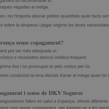
ament és recomanable si:
 poques vegades al metge.
 i no t'importa abonar petites quantitats quan facis servi
ol sobre la despesa i pagar segons les teves necessitats
urança sense copagament?
ent pot ser més adequada si:
crònica o necessites atenció mèdica freqüent.
prima fixa i no preocupar-te pels costos per ús.
ent condicioni la teva decisió d'anar al metge quan ho n
agament i sense de DKV Seguros
eguradores líders en salut a Espanya, ofereix diferents
ent com sense copagament, per adaptar-se a les necessi