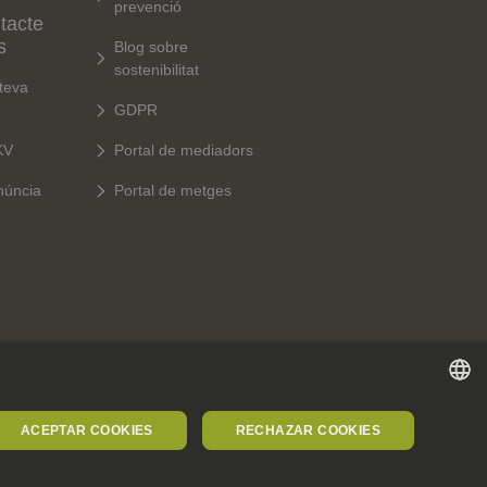
prevenció
tacte
s
Blog sobre
sostenibilitat
 teva
GDPR
KV
Portal de mediadors
núncia
Portal de metges
SPANISH
ACEPTAR COOKIES
RECHAZAR COOKIES
SPANISH