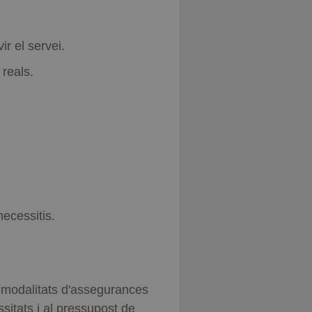
r el servei.
 reals.
ecessitis.
 modalitats d'assegurances
tats i al pressupost de