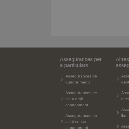
Assegurances per
Altres
a particulars
asse
Assegurances de
Ass
quadre mèdic
dent
Assegurances de
Ass
salut amb
dec
copagament
Ass
Assegurances de
llar
salut sense
Ass
copagament