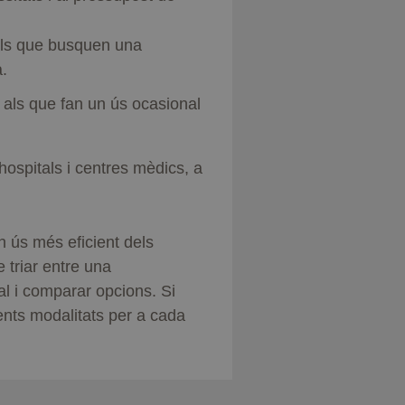
als que busquen una
.
als que fan un ús ocasional
 hospitals i centres mèdics, a
n ús més eficient dels
e triar entre una
l i comparar opcions. Si
erents modalitats per a cada