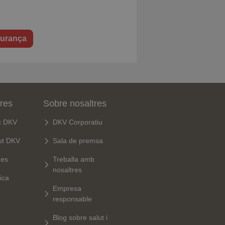
gurança
tres
Sobre nosaltres
c DKV
DKV Corporatiu
ut DKV
Sala de premsa
ues
Treballa amb
nosaltres
ica
Empresa
responsable
Blog sobre salut i