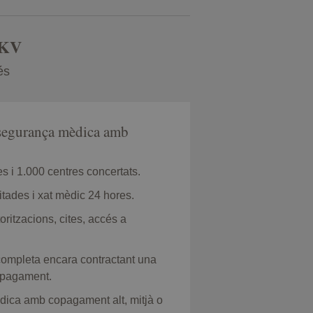
DKV
és
ssegurança mèdica amb
 i 1.000 centres concertats.
itades i xat mèdic 24 hores.
oritzacions, cites, accés a
completa encara contractant una
pagament.
dica amb copagament alt, mitjà o