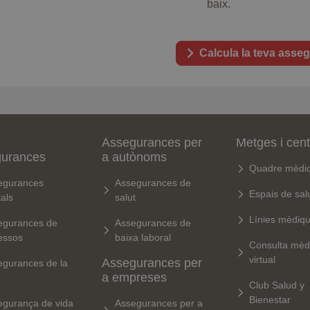
baix.
Calcula la teva asse
Assegurances per
Metges i cen
gurances
a autònoms
Quadre mèdi
egurances
Assegurances de
Espais de sal
als
salut
Línies mèdiq
egurances de
Assegurances de
essos
baixa laboral
Consulta mèd
virtual
Assegurances per
egurances de la
a empreses
Club Salud y
Bienestar
egurança de vida
Assegurances per a