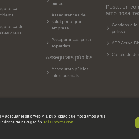
pimes
Posa't en con
egurança
amb nosaltre
cidents
Assegurances de
salut per a gran
Gestions a la
egurança de
empresa
pòlissa
lties greus
Assegurances per a
APP Activa D
expatriats
Canals de de
Assegurats públics
Assegurats públics
internacionals
 y adecuar el sitio web y la publicidad que mostramos a tus
us hábitos de navegación.
Más información