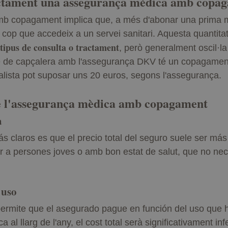
actament una assegurança mèdica amb copa
 copagament implica que, a més d'abonar una prima mé
a cop que accedeix a un servei sanitari. Aquesta quantit
 tipus de consulta o tractament
, però generalment oscil·la
ge de capçalera amb l'assegurança DKV té un copagamen
lista pot suposar uns 20 euros, segons l'assegurança.
de l'assegurança mèdica amb copagament
a
s claros es que el precio total del seguro suele ser más
r a persones joves o amb bon estat de salut, que no nec
 uso
ermite que el asegurado pague en función del uso que ha
 al llarg de l'any, el cost total serà significativament in