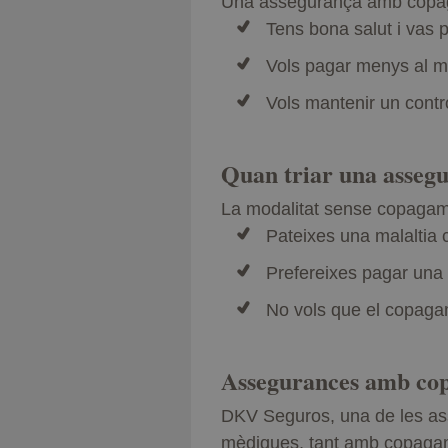
Una assegurança amb copag
Tens bona salut i vas
Vols pagar menys al mes
Vols mantenir un contr
Quan triar una asseg
La modalitat sense copagam
Pateixes una malaltia 
Prefereixes pagar una 
No vols que el copagam
Assegurances amb cop
DKV Seguros, una de les ass
mèdiques, tant amb copagam