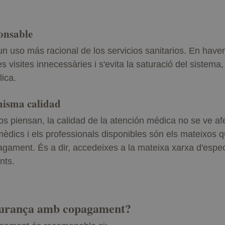
onsable
uso más racional de los servicios sanitarios. En haver-
s visites innecessàries i s'evita la saturació del sistem
lica.
misma calidad
os piensan, la calidad de la atención médica no se ve a
mèdics i els professionals disponibles són els mateixos 
ament. És a dir, accedeixes a la mateixa xarxa d'especi
nts.
gurança amb copagament?