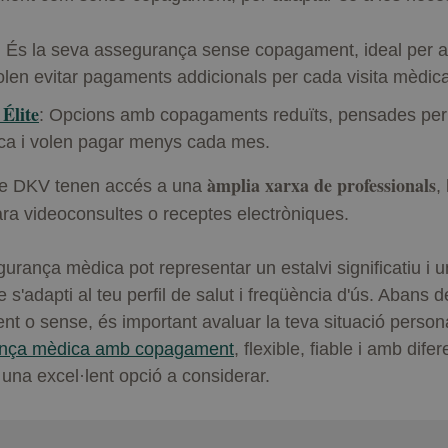
: És la seva assegurança sense copagament, ideal per 
olen evitar pagaments addicionals per cada visita mèdica
Élite
: Opcions amb copagaments reduïts, pensades per 
ca i volen pagar menys cada mes.
àmplia xarxa de professionals
 de DKV tenen accés a una
,
a videoconsultes o receptes electròniques.
ança mèdica pot representar un estalvi significatiu i u
 s'adapti al teu perfil de salut i freqüència d'ús. Abans d
o sense, és important avaluar la teva situació persona
nça mèdica amb copagament
, flexible, fiable i amb dif
una excel·lent opció a considerar.