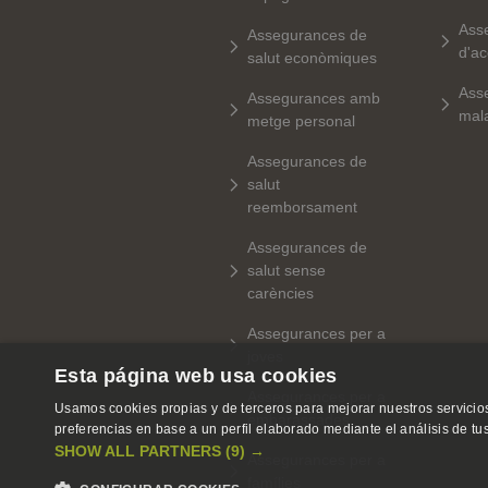
Ass
Assegurances de
d'ac
salut econòmiques
Ass
Assegurances amb
mala
metge personal
Assegurances de
salut
reemborsament
Assegurances de
salut sense
carències
Assegurances per a
joves
Esta página web usa cookies
Assegurances per a
Usamos cookies propias y de terceros para mejorar nuestros servicios
embarassades
preferencias en base a un perfil elaborado mediante el análisis de t
SHOW ALL PARTNERS
(9) →
Assegurances per a
famílies