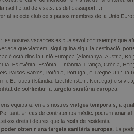
s coses, el canvi de moneda i el trànsit transfronterer, a
a (sol·licitud de visats, ús del passaport…).
er al selecte club dels països membres de la Unió Europe
 les nostres vacances és qualsevol contratemps que afec
vegada que viatgem, sigui quina sigui la destinació, po
nació està dins la Unió Europea (Alemanya, Àustria, Bèlg
ia, Eslovènia, Estònia, Finlàndia, França, Grècia, Hongri
els Països Baixos, Polònia, Portugal, el Regne Unit, la
òmic Europeu (Islàndia, Liechtenstein, Noruega) o si via
litat de sol·licitar la targeta sanitària europea.
 ens equipara, en els nostres
viatges temporals, a qua
 Per tant, en cas de contratemps mèdic, podrem
anar a
teixos drets i deures que la resta de residents.
poder obtenir una targeta sanitària europea
. La pod