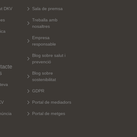
ut DKV
Sala de premsa
ues
Treballa amb
nosaltres
ica
Empresa
responsable
Blog sobre salut i
prevenció
tacte
s
Blog sobre
sostenibilitat
 teva
GDPR
KV
Portal de mediadors
núncia
Portal de metges