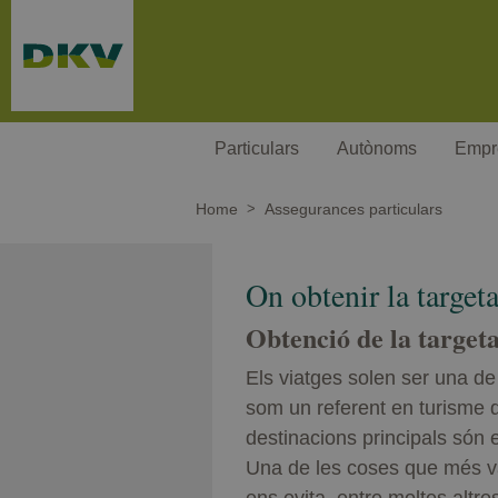
Passar al contingut principal
Particulars
Autònoms
Empr
Home
Assegurances particulars
On obtenir la target
Obtenció de la target
Els viatges solen ser una de
som un referent en turisme d
destinacions principals són 
Una de les coses que més val