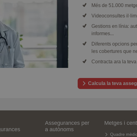
Més de 51.000 metges
Videoconsultes il·lim
Gestions en línia: aut
informes...
Diferents opcions per
les cobertures que ne
Contracta ara la teva
Calcula la teva asse
Assegurances per
Metges i cen
gurances
a autònoms
Quadre mèdi