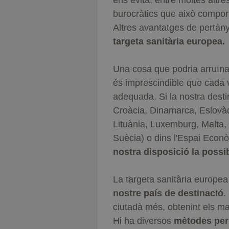
ens evita, entre moltes altre
burocràtics que això comport
Altres avantatges de pertàny
targeta sanitària europea.
Una cosa que podria arruïnar
és imprescindible que cada 
adequada. Si la nostra desti
Croàcia, Dinamarca, Eslovàqu
Lituània, Luxemburg, Malta, 
Suècia) o dins l'Espai Econ
nostra disposició la possibi
La targeta sanitària europea
nostre país de destinació
.
ciutadà més, obtenint els ma
Hi ha diversos
mètodes per 