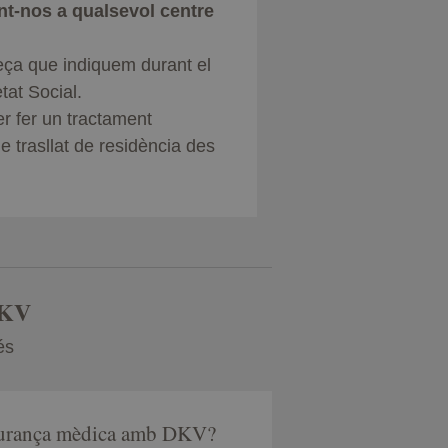
t-nos a qualsevol centre
reça que indiquem durant el
tat Social.
er fer un tractament
e trasllat de residència des
DKV
és
egurança mèdica amb DKV?