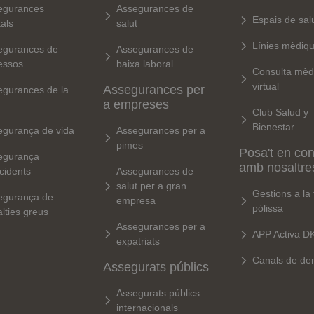
egurances
Assegurances de
Espais de sal
als
salut
Línies mèdiq
egurances de
Assegurances de
essos
baixa laboral
Consulta mèd
virtual
Assegurances per
egurances de la
a empreses
Club Salud y
Bienestar
egurança de vida
Assegurances per a
pimes
Posa't en con
egurança
amb nosaltre
cidents
Assegurances de
salut per a gran
Gestions a la
egurança de
empresa
pòlissa
lties greus
Assegurances per a
APP Activa D
expatriats
Canals de de
Assegurats públics
Assegurats públics
internacionals