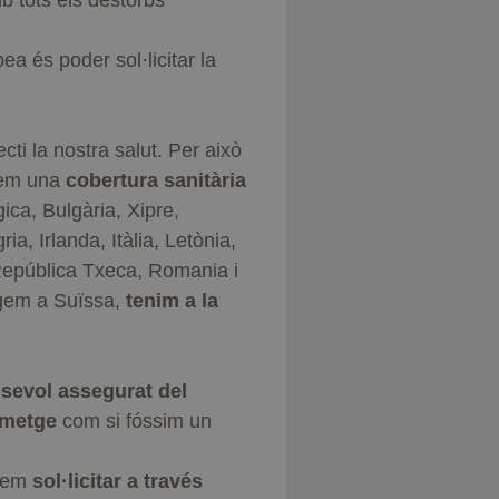
mb tots els destorbs
a és poder sol·licitar la
ti la nostra salut. Per això
rtem una
cobertura sanitària
ica, Bulgària, Xipre,
a, Irlanda, Itàlia, Letònia,
 República Txeca, Romania i
tgem a Suïssa,
tenim a la
lsevol assegurat del
l metge
com si fóssim un
rem
sol·licitar a través