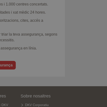
 i 1.000 centres concertats.
itades i xat mèdic 24 hores.
oritzacions, cites, accés a
 triar la teva assegurança, segons
cessitis.
 assegurança en línia.
gurança
tres
Sobre nosaltres
c DKV
DKV Corporatiu