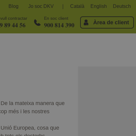
Blog
Jo soc DKV
Català
English
Deutsch
vull contractar
En soc client
Àrea de client
9 89 44 56
900 814 390
e. De la mateixa manera que
cop més i les nostres
la Unió Europea, cosa que