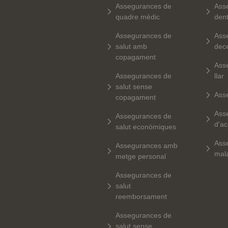
Assegurances de
Ass
quadre mèdic
dent
Assegurances de
Ass
salut amb
dec
copagament
Ass
Assegurances de
llar
salut sense
Ass
copagament
Ass
Assegurances de
d'ac
salut econòmiques
Ass
Assegurances amb
mala
metge personal
Assegurances de
salut
reemborsament
Assegurances de
salut sense