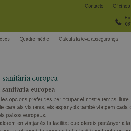
Contacte
Oficines
Ho 
95
eses
Quadre mèdic
Calcula la teva assegurança
a sanitària europea
a sanitària europea
 les opcions preferides per ocupar el nostre temps lliur
e cara als visitants, els espanyols també viatgem cada 
els països europeus.
orem en viatjar és la facilitat que ofereix pertànyer a 