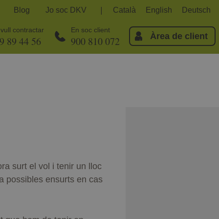
Blog
Jo soc DKV
Català
English
Deutsch
vull contractar
En soc client
Àrea de client
9 89 44 56
900 810 072
surt el vol i tenir un lloc
ta possibles ensurts en cas