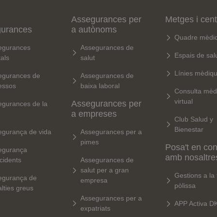
Assegurances per
Metges i cen
gurances
a autònoms
Quadre mèdi
egurances
Assegurances de
Espais de sal
als
salut
Línies mèdiq
egurances de
Assegurances de
essos
baixa laboral
Consulta mèd
virtual
Assegurances per
egurances de la
a empreses
Club Salud y
Bienestar
egurança de vida
Assegurances per a
pimes
Posa't en con
egurança
amb nosaltre
cidents
Assegurances de
salut per a gran
Gestions a la
egurança de
empresa
pòlissa
lties greus
Assegurances per a
APP Activa D
expatriats