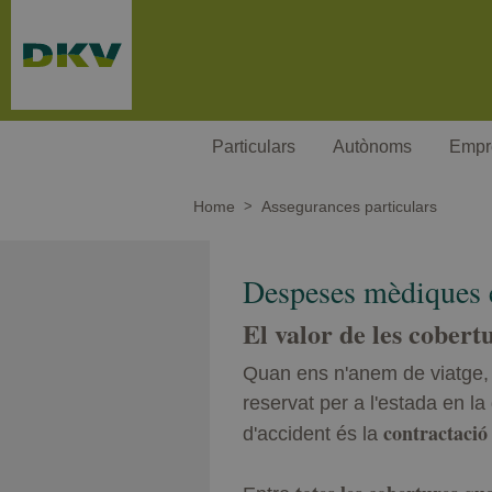
Passar al contingut principal
Particulars
Autònoms
Empr
Home
Assegurances particulars
Despeses mèdiques e
El valor de les cobert
Quan ens n'anem de viatge, a
reservat per a l'estada en l
contractació
d'accident és la