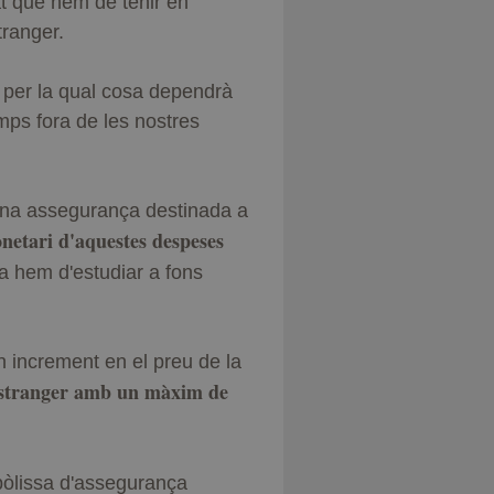
at que hem de tenir en
tranger.
 per la qual cosa dependrà
mps fora de les nostres
 una assegurança destinada a
onetari d'aquestes despeses
sa hem d'estudiar a fons
 increment en el preu de la
l'estranger amb un màxim de
pòlissa d'assegurança