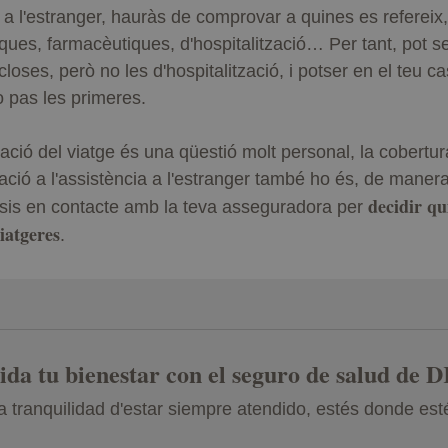
 l'estranger, hauràs de comprovar a quines es refereix,
ues, farmacèutiques, d'hospitalització… Per tant, pot se
oses, però no les d'hospitalització, i potser en el teu c
o pas les primeres.
inació del viatge és una qüestió molt personal, la cobertu
ió a l'assistència a l'estranger també ho és, de maner
decidir qu
posis en contacte amb la teva asseguradora per
viatgeres
.
ida tu bienestar con el seguro de salud de 
a tranquilidad d'estar siempre atendido, estés donde est