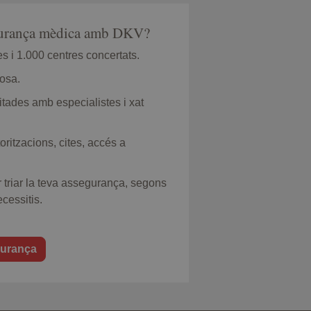
egurança mèdica amb DKV?
 i 1.000 centres concertats.
losa.
itades amb especialistes i xat
oritzacions, cites, accés a
 triar la teva assegurança, segons
cessitis.
gurança