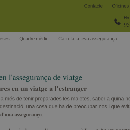
Contacte
Oficines
Ho 
95
eses
Quadre mèdic
Calcula la teva assegurança
n l'assegurança de viatge
ures en un viatge a l'estranger
 més de tenir preparades les maletes, saber a quina hora 
a destinació, una cosa que ha de preocupar-nos i que evi
 d'una assegurança
.