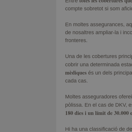
totes les cobertures q
Entre
compte sobretot si som aficio
En moltes assegurances, aqu
de nosaltres ampliar-la i in
fronteres.
Una de les cobertures princ
cobrir una determinada esta
mèdiques
és un dels principa
cada cas.
Moltes asseguradores oferei
pòlissa. En el cas de DKV, es
180 dies i un límit de 30.000 
Hi ha una classificació de 