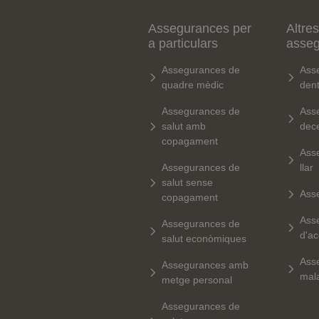
Assegurances per
Altres
a particulars
asse
Assegurances de
Ass
quadre mèdic
dent
Assegurances de
Ass
salut amb
dec
copagament
Ass
Assegurances de
llar
salut sense
Ass
copagament
Ass
Assegurances de
d'ac
salut econòmiques
Ass
Assegurances amb
mala
metge personal
Assegurances de