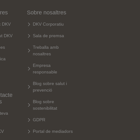
tres
Sobre nosaltres
c DKV
DKV Corporatiu
ut DKV
Sala de premsa
ues
Treballa amb
nosaltres
ica
Empresa
responsable
Blog sobre salut i
prevenció
tacte
s
Blog sobre
sostenibilitat
 teva
GDPR
KV
Portal de mediadors