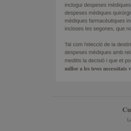
inclogui despeses mèdiques a
despeses mèdiques quirúrgiq
mèdiques farmacèutiques incl
incloses les segones, que n
Tal com l'elecció de la dest
despeses mèdiques amb relac
meditis la decisió i que et 
millor a les teves necessitats 
Cu
L