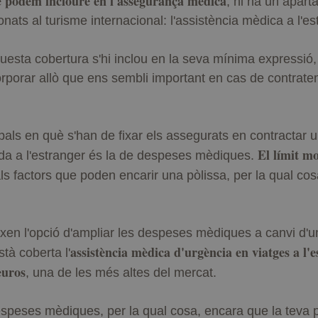
ue podem incloure en l'assegurança mèdica
, hi ha un apart
nats al turisme internacional: l'assistència mèdica a l'es
esta cobertura s'hi inclou en la seva mínima expressió,
corporar allò que ens sembli important en cas de contrate
ipals en què s'han de fixar els assegurats en contractar
El límit m
da a l'estranger és la de despeses mèdiques.
ls factors que poden encarir una pòlissa, per la qual co
xen l'opció d'ampliar les despeses mèdiques a canvi d'un
assistència mèdica d'urgència en viatges a 
tà coberta l'
euros
, una de les més altes del mercat.
despeses mèdiques, per la qual cosa, encara que la teva 