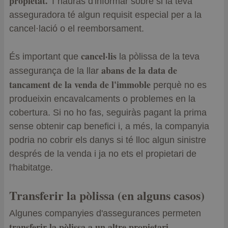
propietat.
T'hauràs d'informar sobre si la teva
asseguradora té algun requisit especial per a la
cancel·lació o el reemborsament.
cancel·lis
És important que
la pòlissa de la teva
abans de la data de
assegurança de la llar
tancament de la venda de l'immoble
perquè no es
produeixin encavalcaments o problemes en la
cobertura. Si no ho fas, seguiràs pagant la prima
sense obtenir cap benefici i, a més, la companyia
podria no cobrir els danys si té lloc algun sinistre
després de la venda i ja no ets el propietari de
l'habitatge.
Transferir la pòlissa (en alguns casos)
Algunes companyies d'assegurances permeten
transferir la pòlissa a un altre propietari,