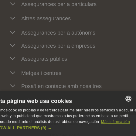
Assegurances per a particulars
Altres assegurances
Assegurances per a autònoms
Assegurances per a empreses
Assegurats públics
Metges i centres
Posa't en contacte amb nosaltres
Sobre nosaltres
ta página web usa cookies
mos cookies propias y de terceros para mejorar nuestros servicios y adecuar e
SPANISH
io web y la publicidad que mostramos a tus preferencias en base a un perfil
borado mediante el análisis de tus hábitos de navegación.
Más información
Avís legal, privacitat i cookies
Accessibilitat
SPANISH
OW ALL PARTNERS
(9) →
DKV Seguros ©
ENGLISH