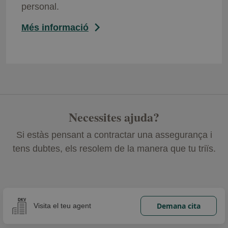
959 89 44 56
Truca ara
Truqueu-me
Et truquem
Condicions del preu des de*
Preu des de DKV Profesional Complet:
Cálculo
para una persona de 9 años, con residencia en
Zaragoza, Asturias o Málaga.
Preu des de DKV Profesional Classic
: Cálculo para
una persona de 9 años, con residencia en Zaragoza,