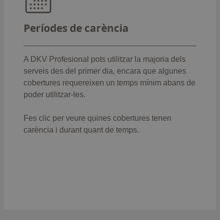
como:
: 12 mesos
Trasplantaments
Períodes de carència
Intervencions quirúrgiques,
: 8 mesos
hospitalització i pròtesis
:
Parts (llevat de parts prematurs o cesària)
A DKV Profesional pots utilitzar la majoria dels
8 mesos
serveis des del primer dia, encara que algunes
Actes i intervencions quirúrgiques
cobertures requereixen un temps mínim abans de
: 6 mesos
ambulatòries
poder utilitzar-les.
: 6
Mitjans diagnòstics d'alta tecnologia
mesos
Fes clic per veure quines cobertures tenen
: 6 mesos
Estudi biomecànic de la marxa
carència
i durant quant de temps.
: 8
Prototeràpia en tumors pediàtrics
mesos
: 12
Assistència sanitària per VIH/SIDA
mesos
: 6 mesos
Sessions de psicoteràpia