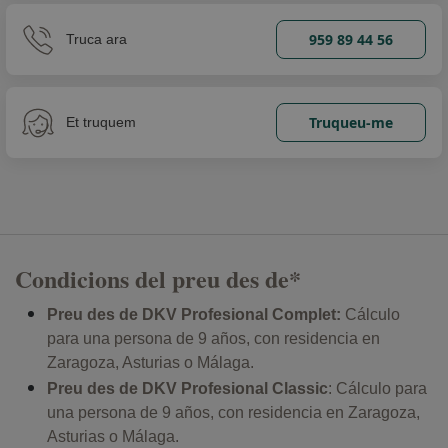
Asturias o Málaga.
Les
primes
són vàlides durant el període de campanya.
Assegurances per a particulars
Altres assegurances
Assegurances per a autònoms
Assegurances per a empreses
Assegurats públics
Metges i centres
Posa't en contacte amb nosaltres
Sobre nosaltres