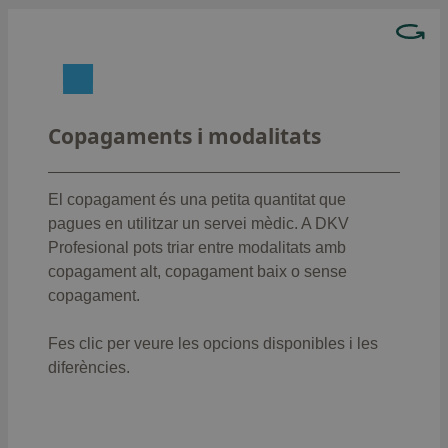
Tria la modalitat que més et convingui:
: Complet (13,50 €
Amb copagament alt
consulta medicina general i 23 € altres
Copagaments i modalitats
especialitats)
: Classic (2,30 EUR
Amb copagament baix
consulta medicina general i 3,50 EUR altres
El copagament és una petita quantitat que
especialitats)
pagues en utilitzar un servei mèdic. A DKV
: Élite (0 €, tot inclòs)
Sense copagament
Profesional pots triar entre modalitats amb
copagament alt, copagament baix o sense
Veure copagaments
copagament.
Fes clic per veure les opcions disponibles i les
diferències.