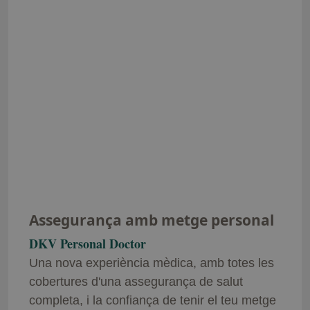
completa, i la confiança de tenir el teu metge
personal.
Més informació
Necessites ajuda?
Si estàs pensant a contractar una assegurança i
tens dubtes, els resolem de la manera que tu triïs.
Demana cita
Visita el teu agent