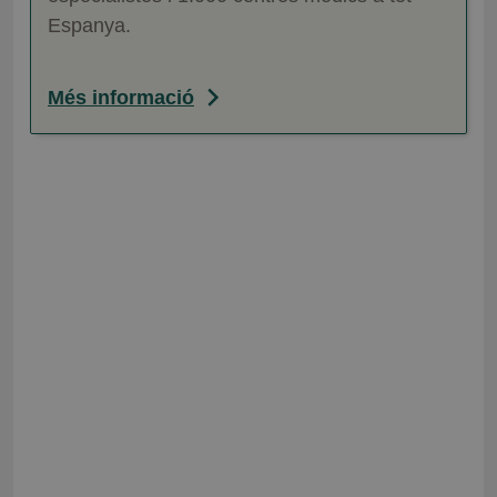
Espanya.
Més informació
Assegurança de salut
DKV Famedic Plus
L'assegurança de salut familiar més
econòmica, amb consultes il·limitades en les