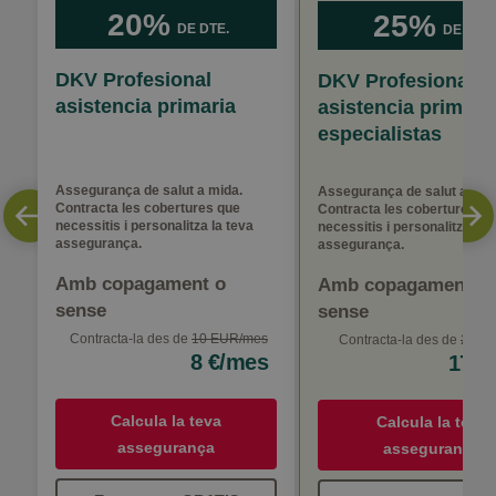
20%
25%
DE DTE.
DE DTE.
DKV Profesional
DKV Profesional
asistencia primaria
asistencia primari
especialistas
Assegurança de salut a mida.
Assegurança de salut a mid
Contracta les cobertures que
Contracta les cobertures q
necessitis i personalitza la teva
necessitis i personalitza la 
assegurança.
assegurança.
Amb copagament o
Amb copagament o
sense
sense
Contracta-la des de
10 EUR/mes
Contracta-la des de
23 E
8 €/mes
17 €
Calcula la teva
Calcula la teva
assegurança
assegurança