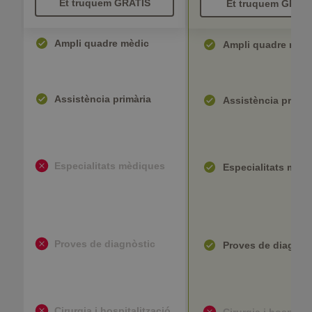
Et truquem GRATIS
Et truquem GRATI
Ampli quadre mèdic
Ampli quadre mèd
Assistència primària
Assistència primàr
Especialitats mèdiques
Especialitats mèd
Proves de diagnòstic
Proves de diagnòs
Cirurgia i hospitalització
Cirurgia i hospital