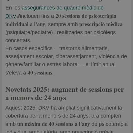
En les
assegurances de quadre mèdic de
20 sessions de psicoteràpia
DKV
s'inclouen fins a
individual a l'any
prescripció mèdica
, sempre amb
(psiquiatre/pediatre) i realitzades per psicòlegs
concertats.
En casos específics —trastorns alimentaris,
assetjament escolar, ciberassetjament, violència de
gènere/familiar o estrès laboral— el límit anual
40 sessions.
s'eleva a
Novetats 2025: augment de sessions per
a menors de 24 anys
Aquest 2025, DKV ha ampliat significativament la
cobertura per a menors de 24 anys: ara compten
un màxim de 40 sessions a l'any
amb
de psicoteràpia
individual ambulatòria, amb prescripció prèvia.