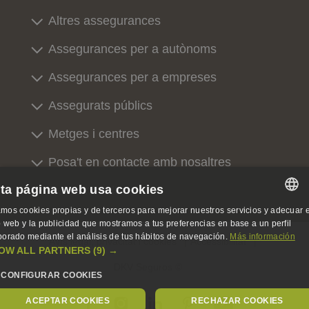
Altres assegurances
Assegurances per a autònoms
Assegurances per a empreses
Assegurats públics
Metges i centres
Posa't en contacte amb nosaltres
ta página web usa cookies
Sobre nosaltres
mos cookies propias y de terceros para mejorar nuestros servicios y adecuar e
SPANISH
io web y la publicidad que mostramos a tus preferencias en base a un perfil
borado mediante el análisis de tus hábitos de navegación.
Más información
Avís legal, privacitat i cookies
Accessibilitat
SPANISH
OW ALL PARTNERS
(9) →
DKV Seguros ©
ENGLISH
CONFIGURAR COOKIES
GERMAN
ACEPTAR COOKIES
RECHAZAR COOKIES