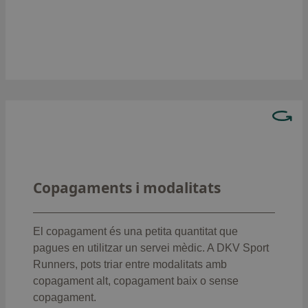
: 12
Assistència sanitària per VIH/SIDA
mesos
: 6 mesos
Sessions de psicoteràpia
Tria la modalitat que més et convingui:
: Complet (13,50 €
Amb copagament alt
consulta medicina general i 23 € altres
Copagaments i modalitats
especialitats)
: Classic (2,30 EUR
Amb copagament baix
consulta medicina general i 3,50 EUR altres
El copagament és una petita quantitat que
especialitats)
pagues en utilitzar un servei mèdic. A DKV Sport
: Élite (0 €, tot inclòs)
Sense copagament
Runners, pots triar entre modalitats amb
copagament alt, copagament baix o sense
Veure copagaments
copagament.