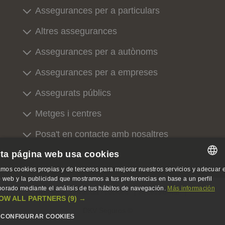
Assegurances per a particulars
Altres assegurances
Assegurances per a autònoms
Assegurances per a empreses
Assegurats públics
Metges i centres
Posa't en contacte amb nosaltres
ta página web usa cookies
Sobre nosaltres
mos cookies propias y de terceros para mejorar nuestros servicios y adecuar e
SPANISH
io web y la publicidad que mostramos a tus preferencias en base a un perfil
borado mediante el análisis de tus hábitos de navegación.
Más información
Avís legal, privacitat i cookies
Accessibilitat
SPANISH
OW ALL PARTNERS
(9) →
DKV Seguros ©
ENGLISH
CONFIGURAR COOKIES