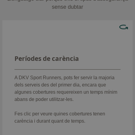
sense dubtar
Hay coberturas que no podrás usar el primer día,
como:
: 12 mesos
Trasplantaments
Períodes de carència
Intervencions quirúrgiques,
: 8 mesos
hospitalització i pròtesis
:
Parts (llevat de parts prematurs o cesària)
A DKV Sport Runners, pots fer servir la majoria
8 mesos
dels serveis des del primer dia, encara que
Actes i intervencions quirúrgiques
algunes cobertures requereixen un temps mínim
: 6 mesos
ambulatòries
abans de poder utilitzar-les.
: 6
Mitjans diagnòstics d'alta tecnologia
mesos
Fes clic per veure quines cobertures tenen
: 6 mesos
Estudi biomecànic de la marxa
carència
i durant quant de temps.
: 8
Prototeràpia en tumors pediàtrics
mesos